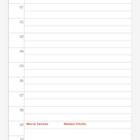
01
02
03
04
05
06
07
08
Marco Senese
Matteo Vitullo
09
10