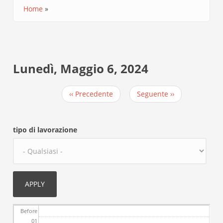
Home
Briciole
di
pane
Lunedì, Maggio 6, 2024
‹‹
Precedente
Seguente
››
Paginazione
tipo di lavorazione
Before
01