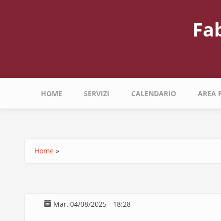
Salta
al
Fa
contenuto
principale
Navigazione
HOME
SERVIZI
CALENDARIO
AREA 
principale
Home
Briciole
di
pane
Mar, 04/08/2025 - 18:28