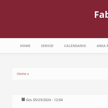
Salta
al
Fa
contenuto
principale
Navigazione
HOME
SERVIZI
CALENDARIO
AREA 
principale
Home
Briciole
di
pane
Gio, 05/23/2024 - 12:04