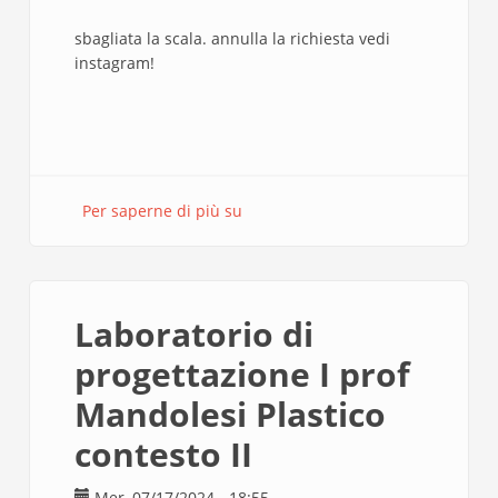
sbagliata la scala. annulla la richiesta vedi
instagram!
Per saperne di più su
Scala
per
Plasttico
esame
D.
Laboratorio di
Mandolesi
progettazione I prof
Mandolesi Plastico
contesto II
Mer, 07/17/2024 - 18:55