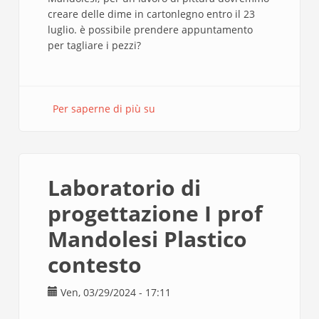
creare delle dime in cartonlegno entro il 23
luglio. è possibile prendere appuntamento
per tagliare i pezzi?
Per saperne di più su
Laboratorio
di
progettazione
I
prof
Laboratorio di
Mandolesi
Plastico
progettazione I prof
contesto
Mandolesi Plastico
II
contesto
Ven, 03/29/2024 - 17:11