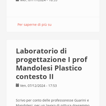
Per saperne di più su
Laboratorio
di
progettazione
I
prof
Laboratorio di
Mandolesi
Plastico
progettazione I prof
contesto
Mandolesi Plastico
II
contesto II
Ven, 07/12/2024 - 17:53
Scrivo per conto delle professoresse Guarini e
Mandolesi; per un lavoro di pittura dovremmo