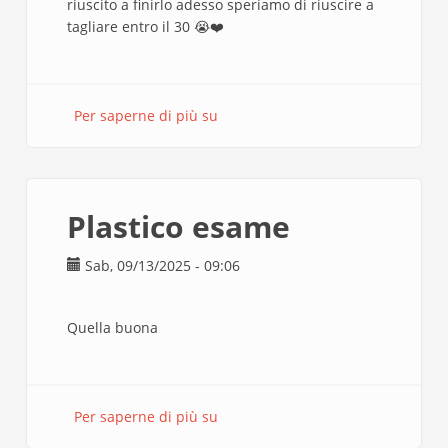
riuscito a finirlo adesso speriamo di riuscire a
tagliare entro il 30 😭❤️
Per saperne di più su
Progettazione
Mandolesi
taglio
valiani
Plastico esame
Sab, 09/13/2025 - 09:06
Quella buona
Per saperne di più su
Plastico
esame