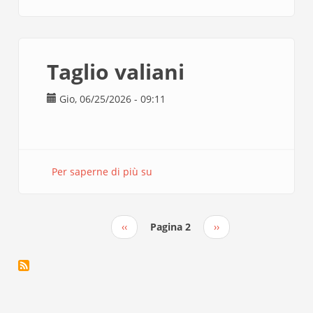
taglio
laser
Taglio valiani
Gio, 06/25/2026 - 09:11
Per saperne di più su
Taglio
valiani
Pagina
‹‹
Pagina 2
Pagina
››
Paginazione
precedente
successiva