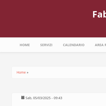
Salta
al
Fa
contenuto
principale
Navigazione
HOME
SERVIZI
CALENDARIO
AREA 
principale
Home
Briciole
di
pane
Sab, 05/03/2025 - 09:43