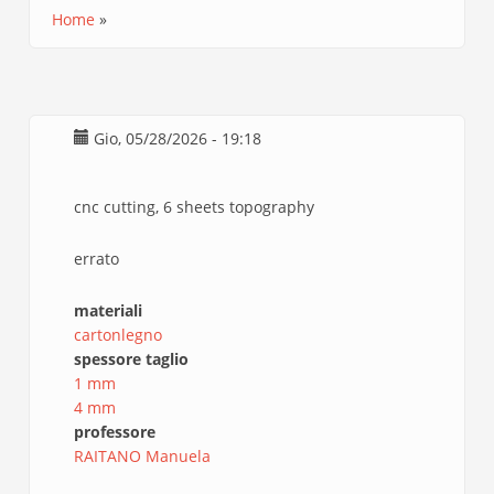
Home
Briciole
di
pane
Gio, 05/28/2026 - 19:18
cnc cutting, 6 sheets topography
errato
materiali
cartonlegno
spessore taglio
1 mm
4 mm
professore
RAITANO Manuela