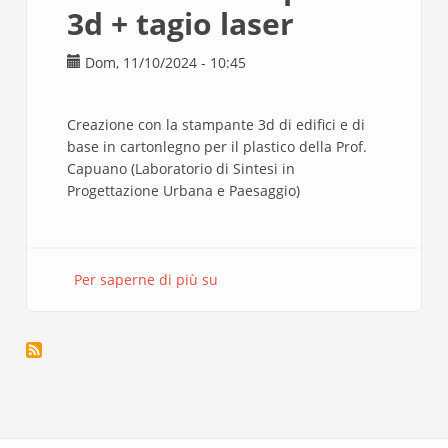
3d + tagio laser
Dom, 11/10/2024 - 10:45
Creazione con la stampante 3d di edifici e di
base in cartonlegno per il plastico della Prof.
Capuano (Laboratorio di Sintesi in
Progettazione Urbana e Paesaggio)
Per saperne di più su
Ferretti
-
stampante
3d
+
tagio
laser