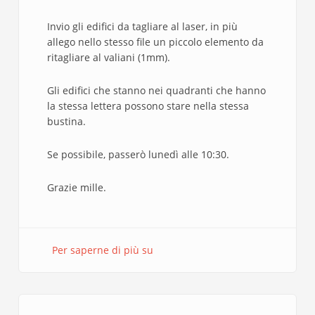
Invio gli edifici da tagliare al laser, in più
allego nello stesso file un piccolo elemento da
ritagliare al valiani (1mm).
Gli edifici che stanno nei quadranti che hanno
la stessa lettera possono stare nella stessa
bustina.
Se possibile, passerò lunedì alle 10:30.
Grazie mille.
Per saperne di più su
Cave
di
Travertino
taglio
laser.