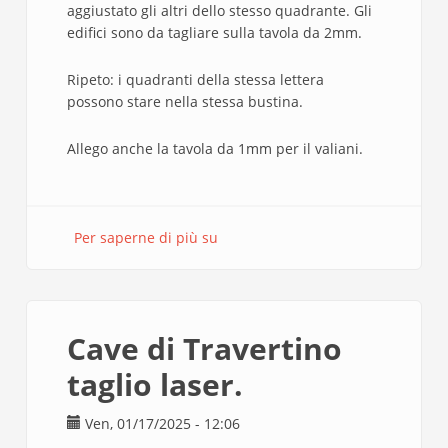
aggiustato gli altri dello stesso quadrante. Gli
edifici sono da tagliare sulla tavola da 2mm.
Ripeto: i quadranti della stessa lettera
possono stare nella stessa bustina.
Allego anche la tavola da 1mm per il valiani.
Per saperne di più su
Cave
di
Travertino
taglio
laser
Cave di Travertino
(File
corretto).
taglio laser.
Ven, 01/17/2025 - 12:06