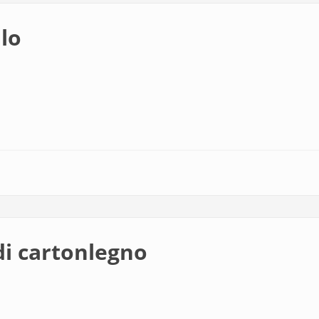
llo
 di cartonlegno