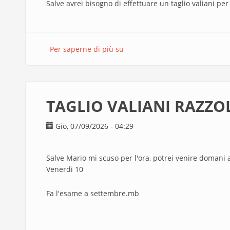
Salve avrei bisogno di effettuare un taglio valiani per
Per saperne di più su
Taglio
Valiani
due
fogli
di
TAGLIO VALIANI RAZZO
cartonlegno
Gio, 07/09/2026 - 04:29
Salve Mario mi scuso per l'ora, potrei venire domani a
Venerdi 10
Fa l'esame a settembre.mb