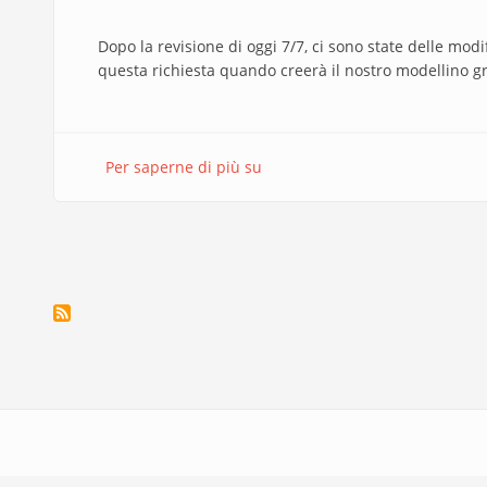
Dopo la revisione di oggi 7/7, ci sono state delle mod
questa richiesta quando creerà il nostro modellino g
Per saperne di più su
CORREZIONE
modellino
esame
laboratorio
interni
Paginazione
GARGIULO