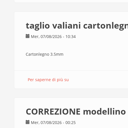
Laboratorio
di
interni
taglio valiani cartonleg
DEFINITIVO
Mer, 07/08/2026 - 10:34
Cartonlegno 3.5mm
Per saperne di più su
taglio
valiani
cartonlegno
CORREZIONE modellino 
Mer, 07/08/2026 - 00:25