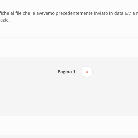
ifiche al file che le avevamo precedentemente inviato in data 6/7 a 
razie.
Pagina 1
Pagina
››
successiva