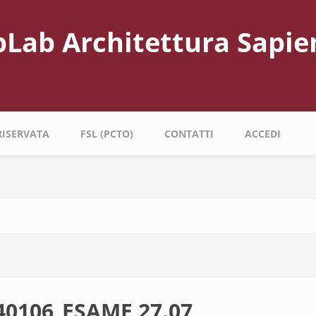
bLab Architettura Sapie
RISERVATA
FSL (PCTO)
CONTATTI
ACCEDI
40106_ESAME 27.07