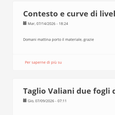
Stefanutti
Contesto e curve di live
Mar, 07/14/2026 - 18:24
Domani mattina porto il materiale, grazie
Per saperne di più su
Contesto
e
curve
di
livello
Taglio Valiani due fogli
Gio, 07/09/2026 - 07:11