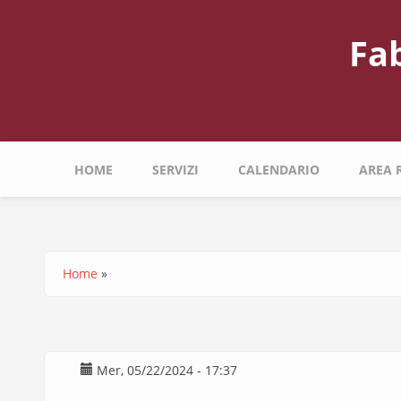
Salta
al
Fa
contenuto
principale
Navigazione
HOME
SERVIZI
CALENDARIO
AREA 
principale
Home
Briciole
di
pane
Mer, 05/22/2024 - 17:37