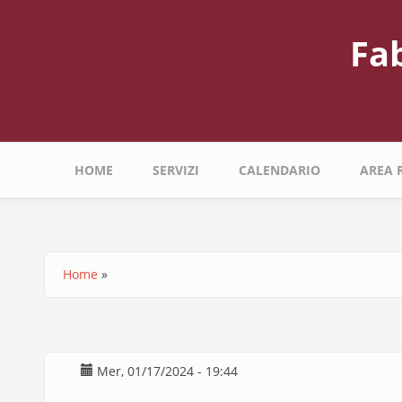
Salta
al
Fa
contenuto
principale
Navigazione
HOME
SERVIZI
CALENDARIO
AREA 
principale
Home
Briciole
di
pane
Mer, 01/17/2024 - 19:44