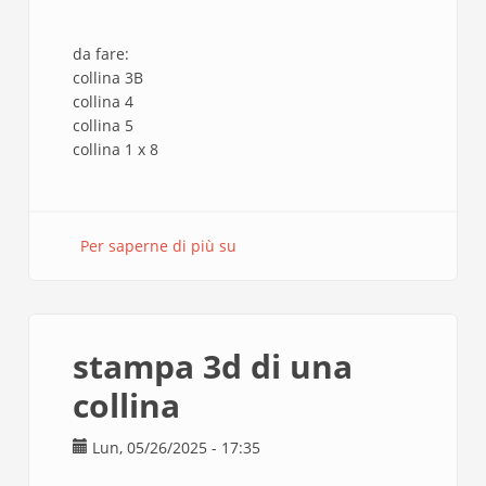
da fare:
collina 3B
collina 4
collina 5
collina 1 x 8
Per saperne di più su
stampa
3d
di
una
collina
stampa 3d di una
collina
Lun, 05/26/2025 - 17:35