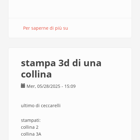
Per saperne di più su
Taglio
cnc
in
cartonlegno
(1mm
stampa 3d di una
e
4
collina
mm)
e
Mer, 05/28/2025 - 15:09
ritiro
modello
in
ultimo di ceccarelli
3D
-
stampati:
CAPEZZALI
collina 2
collina 3A