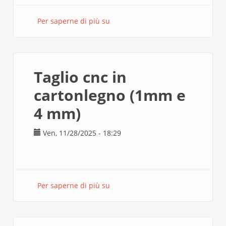
Per saperne di più su
Ritiro
stampa
3D
Taglio cnc in
cartonlegno (1mm e
4 mm)
Ven, 11/28/2025 - 18:29
Per saperne di più su
Taglio
cnc
in
cartonlegno