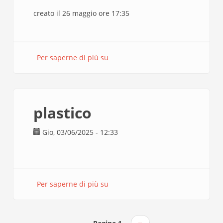
creato il 26 maggio ore 17:35
Per saperne di più su
stampa
3d
di
una
collina
plastico
Gio, 03/06/2025 - 12:33
Per saperne di più su
plastico