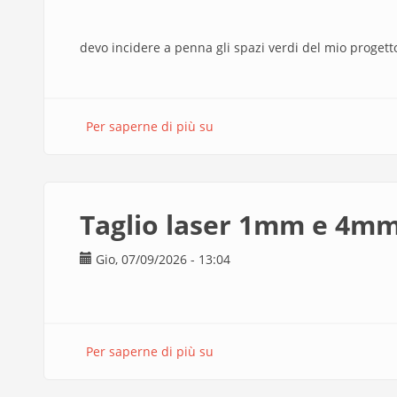
devo incidere a penna gli spazi verdi del mio progetto
Per saperne di più su
vinci
taglio
a
penna
Taglio laser 1mm e 4m
Gio, 07/09/2026 - 13:04
Per saperne di più su
Taglio
laser
1mm