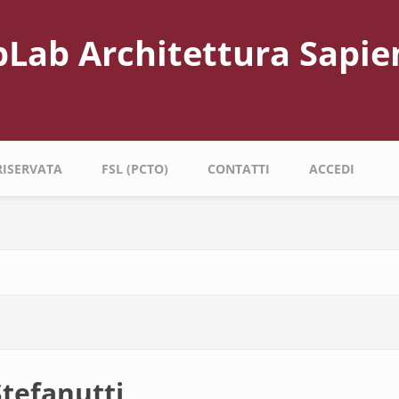
bLab Architettura Sapie
RISERVATA
FSL (PCTO)
CONTATTI
ACCEDI
Stefanutti